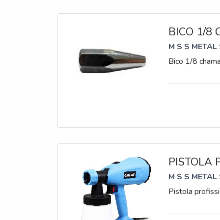
BICO 1/8
M S S METAL
Bico 1/8 chama
PISTOLA 
M S S METAL
Pistola profiss