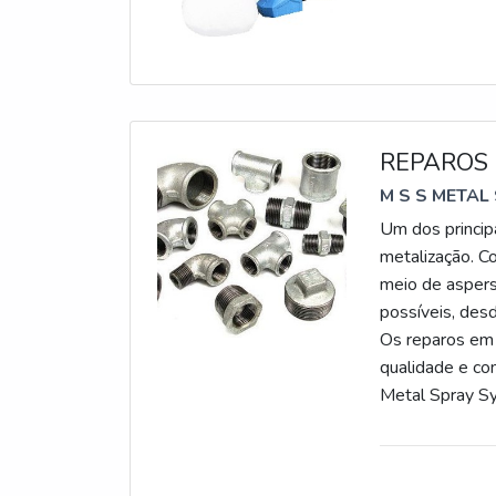
REPAROS
M S S METAL
Um dos princip
metalização. Co
meio de aspers
possíveis, des
Os reparos em 
qualidade e co
Metal Spray Sy