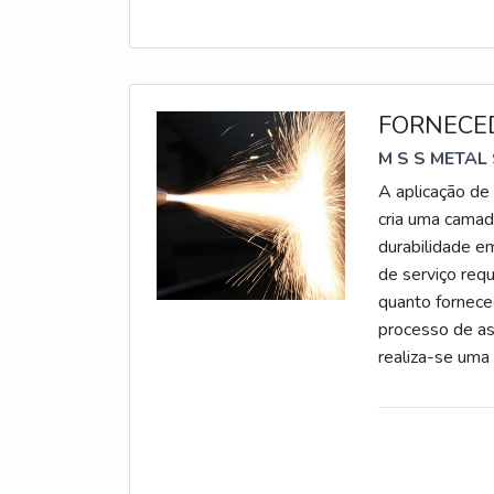
FORNECE
M S S METAL
A aplicação de
cria uma camad
durabilidade em
de serviço req
quanto fornece
processo de as
realiza-se uma 