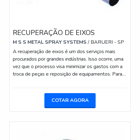
RECUPERAÇÃO DE EIXOS
M S S METAL SPRAY SYSTEMS
/ BARUERI - SP
A recuperação de eixos é um dos serviços mais
procurados por grandes indústrias. Isso ocorre, uma
vez que o processo visa minimizar os gastos com a
troca de peças e reposição de equipamentos. Para
isso são realizados diversos tipos de processos e,
posteriormente, os equipamentos passam por
testes para definir a sua integridade.Antes de
COTAR AGORA
contratar o serviço é preciso que o cliente se atente
à experiência da empresa escolhida. É essencial que
o local onde o processo será realizado tenha solidez
no