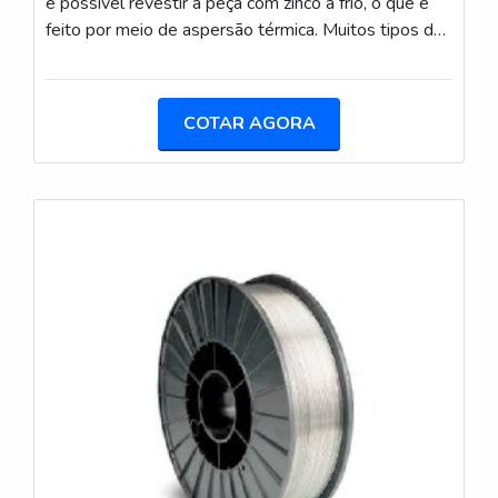
é possível revestir a peça com zinco a frio, o que é
feito por meio de aspersão térmica. Muitos tipos de
reparos em peças galvanizadas são possíveis, desde
retoques em peças até em cordões de solda e
peças de campo. Os reparos em peça galvanizada
COTAR AGORA
precisam ser realizados com equipamentos de
qualidade e com zinco de procedência reconhecida,
por isso a empresa MSS – Metal Spray Systems
disponibili