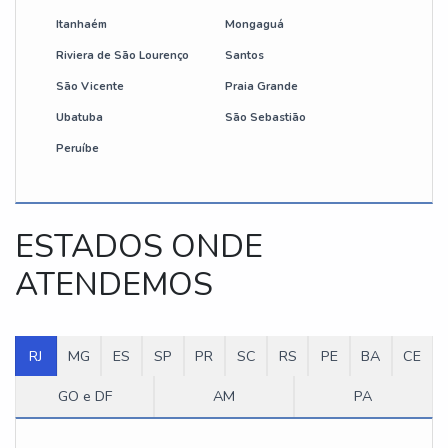
Itanhaém
Mongaguá
Riviera de São Lourenço
Santos
São Vicente
Praia Grande
Ubatuba
São Sebastião
Peruíbe
ESTADOS ONDE
ATENDEMOS
RJ
MG
ES
SP
PR
SC
RS
PE
BA
CE
GO e DF
AM
PA