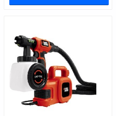
PRIMER PARA METAL
Função
: Base de aderência e proteção
Diluição
: 20-30% com aguarrás
Bico recomendado
: 1.7-2.0mm (mais denso)
Cobertura
: 1 demão uniforme
TINTA ANTI-FERRUGEM
Quando usar
: Metal com início de oxidação
Vantagem
: Converte ferrugem em proteção
Aplicação
: Direto sobre metal preparado
Durabilidade
: Maior resistência
BICOS RECOMENDADOS PARA CADA TINTA
Dica de ouro
: O bico faz toda diferença no resultado.
Primer
: 1.7-2.0mm (tinta mais densa)
Esmalte
: 1.4-1.6mm (acabamento fino)
Verniz
: 1.2-1.4mm (camada final)
No meu caso
, sempre tenho jogo de bicos completo.