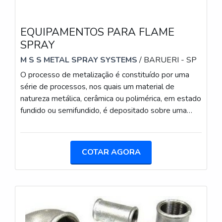
EQUIPAMENTOS PARA FLAME
SPRAY
M S S METAL SPRAY SYSTEMS
/ BARUERI - SP
O processo de metalização é constituído por uma
série de processos, nos quais um material de
natureza metálica, cerâmica ou polimérica, em estado
fundido ou semifundido, é depositado sobre uma
superfície preparada, criando, dessa forma, um
depósito. Uma das técnicas possíveis para a
realização deste procedimento utiliza equipamentos
COTAR AGORA
pra flame spray e se utiliza de gás oxigênio e
combustível para criar a chama responsável pela
fundição do material que será consumido (este no
estado de pó ou arame