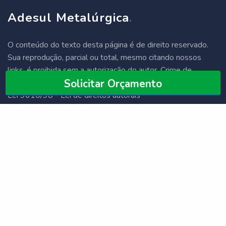
Adesul Metalúrgica
.
O conteúdo do texto desta página é de direito reservado.
Sua reprodução, parcial ou total, mesmo citando nossos
links, é proibida sem a autorização do autor. Crime de
Solicitar Orçamento
violação de direito autoral – artigo 184 do Código Penal –
Lei 9610/98 - Lei de direitos autorais
PRODUTOS
Pistola de Pintura Profissional
Pistola de Pintura Alta Pressão
Bico de Solda Oxigênio