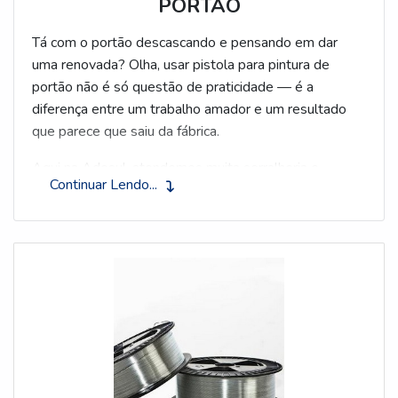
PORTÃO
Tá com o portão descascando e pensando em dar
uma renovada? Olha, usar
pistola
para pintura de
portão não é só questão de praticidade — é a
diferença entre um trabalho amador e um resultado
que parece que saiu da fábrica.
Aqui na Adesul, atendemos muita serralheria e
Continuar Lendo...
marcenaria. E posso te garantir: quem descobre a
pistola certa pro trabalho em metal nunca mais volta
pro pincel. A diferença no acabamento é...
impressionante.
POR QUE USAR PISTOLA EM PORTÕES
METÁLICOS
Portão tem suas particularidades. Não é uma parede
lisa — são tubos, cantos, soldas, detalhes que o
pincel simplesmente não consegue cobrir direito.