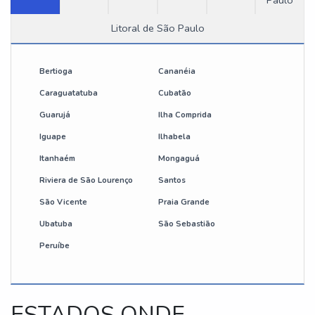
Paulo
Litoral de São Paulo
Bertioga
Cananéia
Caraguatatuba
Cubatão
Guarujá
Ilha Comprida
Iguape
Ilhabela
Itanhaém
Mongaguá
Riviera de São Lourenço
Santos
São Vicente
Praia Grande
Ubatuba
São Sebastião
Peruíbe
ESTADOS ONDE