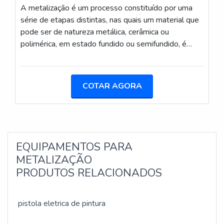
A metalização é um processo constituído por uma
série de etapas distintas, nas quais um material que
pode ser de natureza metálica, cerâmica ou
polimérica, em estado fundido ou semifundido, é
depositado sobre uma superfície preparada, fazendo
com que seja criado, dessa forma, um depósito.
Também conhecido como aspersão térmica, este
COTAR AGORA
processo necessita de um arame base para
metalização, possibilitando que seja feita a liga com
a peça.MAIS INFORMAÇÕES SOBRE O
PROCESSOO processo de aspersão térmica
EQUIPAMENTOS PARA
METALIZAÇÃO
PRODUTOS RELACIONADOS
pistola eletrica de pintura