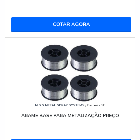
SE TRANSFORMA EM LUCRO
Para o pintor profissional, tempo é dinheiro. A
capacidade de chegar em um cliente para um pequeno
COTAR AGORA
serviço — como pintar grades, portas ou fazer um
reparo — e estar pronto para trabalhar em menos de
5 minutos é um diferencial enorme. Ela permite aceitar
trabalhos menores e mais rápidos, que com um
equipamento pneumático completo talvez não fossem
lucrativos devido ao tempo de preparação.
ANÁLISE TÉCNICA: O QUE O MOTOR E A
TECNOLOGIA DA DEWALT ENTREGAM
Entender como ela funciona é a chave para entender
seus limites.
M S S METAL SPRAY SYSTEMS
/ Barueri - SP
SISTEMA AIRLESS PORTÁTIL: ENTENDENDO A
ARAME BASE PARA METALIZAÇÃO PREÇO
ATOMIZAÇÃO
Diferente das pistolas pneumáticas que usam o ar
para "quebrar" e carregar a tinta, a DeWalt utiliza um