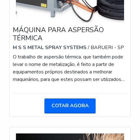
MÁQUINA PARA ASPERSÃO
TÉRMICA
M S S METAL SPRAY SYSTEMS
/ BARUERI - SP
O trabalho de aspersão térmica, que também pode
levar o nome de metalização, é feito a partir de
equipamentos próprios destinados a melhorar
maquinários, para que estes possam ser utilizados
em ambientes onde há grande desgaste, em
especial em altas temperaturas onde o risco de
corrosão é alto.Para que os equipamentos cumpram
COTAR AGORA
a sua finalidade de maneira eficiente, é preciso que
sejam adquiridos em empresas conceituadas, que
deve contar com uma ampla linha de equipamentos
de alta qualidade para q