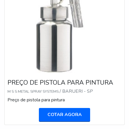
Ela é a ferramenta especialista em agilidade,
portabilidade e trabalhos de pequena a média escala.
Tê-la no carro de serviço é uma estratégia inteligente.
Mas na cabine de pintura, para o acabamento fino de
um veículo ou a laqueação de uma cozinha inteira, o
controle, a atomização e a robustez de um sistema
HVLP/LVLP profissional continuam sendo
insubstituíveis.
PREÇO DE PISTOLA PARA PINTURA
/ BARUERI - SP
M S S METAL SPRAY SYSTEMS
Preço de pistola para pintura
COTAR AGORA