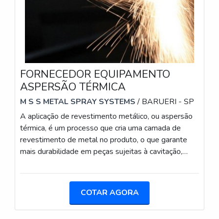
FORNECEDOR EQUIPAMENTO
ASPERSÃO TÉRMICA
M S S METAL SPRAY SYSTEMS
/ BARUERI - SP
A aplicação de revestimento metálico, ou aspersão
térmica, é um processo que cria uma camada de
revestimento de metal no produto, o que garante
mais durabilidade em peças sujeitas à cavitação,
corrosão, erosão e abrasão. Esse tipo de serviço
requer vários conhecimentos técnicos, tanto pessoas
especializadas quanto fornecedor equipamento
COTAR AGORA
aspersão térmica qualificado.Para isso, o processo
de aspersão térmica ocorre em três estágios: no