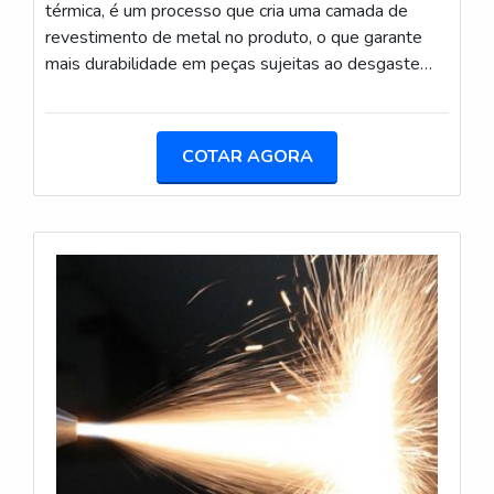
térmica, é um processo que cria uma camada de
revestimento de metal no produto, o que garante
mais durabilidade em peças sujeitas ao desgaste
conforme o tempo (cavitação, corrosão, erosão e
abrasão). Além disso, a aspersão térmica é um
processo muito importante para a indústria, pois
COTAR AGORA
substitui a aplicação de cromo duro eletrolítico, o
qual causa um grande impacto para o meio
ambiente.O processo de aplicação de equipamento
de metalização por asper