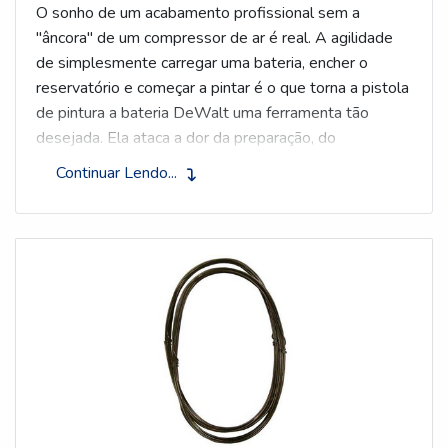
O sonho de um acabamento profissional sem a
"âncora" de um compressor de ar é real. A agilidade
de simplesmente carregar uma bateria, encher o
reservatório e começar a pintar é o que torna a
pistola
de pintura a bateria DeWalt
uma ferramenta tão
desejada. Ela ataca a dor da preparação, do
emaranhado de mangueiras e da dependência de
Continuar Lendo...
tomadas de forma brilhante.
Mas será que a liberdade tem o mesmo preço da
performance? Nós da Adesul Metalúrgica,
especialistas em acabamentos industriais e
automotivos de alta exigência há mais de anos, não
vendemos esta ferramenta. Mas nós a analisamos
profundamente para responder à pergunta que todo
pintor profissional se faz: quando ela é a solução
perfeita e quando ela pode, na verdade, limitar a
qualidade do seu trabalho?