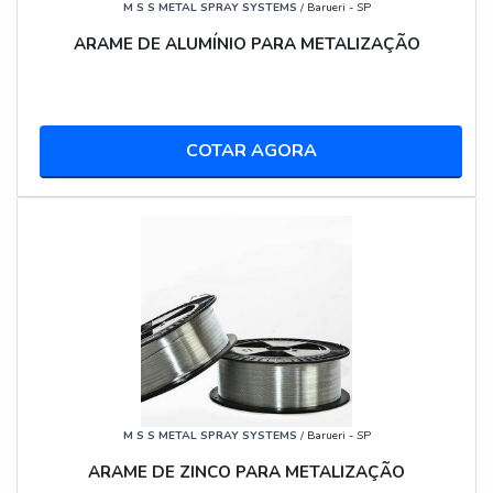
M S S METAL SPRAY SYSTEMS
/ Barueri - SP
A LIBERDADE DO "SEM FIO": PARA QUEM ESTA
FERRAMENTA FOI FEITA?
ARAME DE ALUMÍNIO PARA METALIZAÇÃO
Antes de qualquer análise técnica, é preciso definir o
cenário. Esta pistola não veio para competir em todas
as frentes; ela veio para dominar um nicho específico
COTAR AGORA
com maestria.
O CENÁRIO IDEAL: RETOQUES, MARCENARIA E
PEQUENOS PROJETOS
Imagine precisar fazer um retoque de pintura no 10º
andar de um prédio em obras. Ou pintar uma série de
portas de armário em uma marcenaria, sem querer
ligar um compressor barulhento a todo momento. Ou
envernizar uma cerca no fundo de uma propriedade.
Nestes cenários, a portabilidade da DeWalt não é
apenas uma conveniência, é uma vantagem
M S S METAL SPRAY SYSTEMS
/ Barueri - SP
competitiva massiva.
ARAME DE ZINCO PARA METALIZAÇÃO
O PROFISSIONAL INTELIGENTE: AGILIDADE QUE