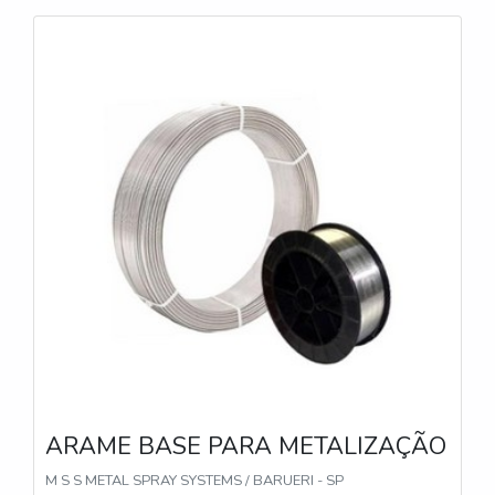
primeiro momento realiza-se uma limpeza da
superfície e um jat
ARAME BASE PARA METALIZAÇÃO
M S S METAL SPRAY SYSTEMS / BARUERI - SP