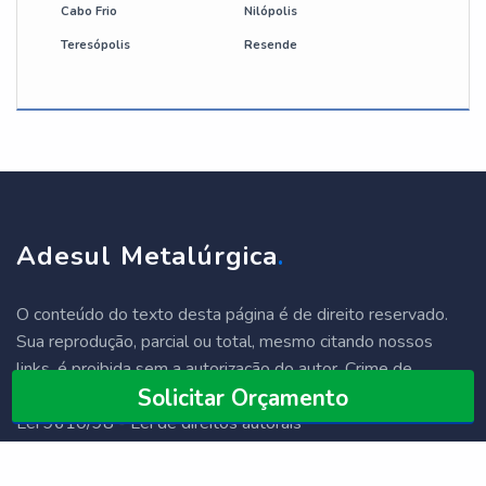
Cabo Frio
Nilópolis
Teresópolis
Resende
Adesul Metalúrgica
.
O conteúdo do texto desta página é de direito reservado.
Sua reprodução, parcial ou total, mesmo citando nossos
links, é proibida sem a autorização do autor. Crime de
Solicitar Orçamento
violação de direito autoral – artigo 184 do Código Penal –
Lei 9610/98 - Lei de direitos autorais