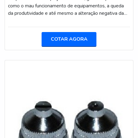
como o mau funcionamento de equipamentos, a queda
da produtividade e até mesmo a alteração negativa da
estética da peça. Para proteger essas estruturas, os
equipamentos para zincagem a frio são bastante
utilizados, pois permitem que uma camada de zinco seja
COTAR AGORA
depositada sobre a superfície da peça por meio de um
processo de eletrólise, o que evita o desgaste. COMO
OBTER EQUIPAMENTOS PARA ZINCAGEM A