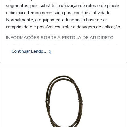
segmentos, pois substitui a utilização de rolos e de pincéis
e diminui o tempo necessário para concluir a atividade.
Normalmente, o equipamento funciona à base de ar
comprimido e é possível controlar a dosagem de aplicação.
INFORMAÇÕES SOBRE A PISTOLA DE AR DIRETO
As Pistolas de Pintura são acessórios úteis para aplicação
Continuar Lendo...
de materiais de acabamento e revestimento, como tintas
e vernizes. São ideais para trabalhos domésticos e
profissionais, como na pintura de portas, janelas, portões e
até móveis.
É importante sempre verificar se a pressão do compressor
tem compatibilidade com a pistola, caso não, é necessário
utilizar um regulador de pressão e filtro de ar.
TIPOS DE PISTOLA DE AR
No mercado industrial, o equipamento pode ser
encontrado em diversos modelos, fator que faz toda a