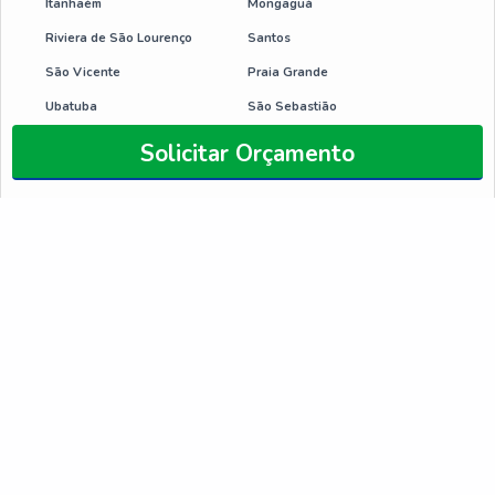
Itanhaém
Mongaguá
Riviera de São Lourenço
Santos
São Vicente
Praia Grande
Ubatuba
São Sebastião
Peruíbe
Solicitar Orçamento
ESTADOS ONDE
ATENDEMOS
RJ
MG
ES
SP
PR
SC
RS
PE
BA
CE
GO
e
DF
AM
PA