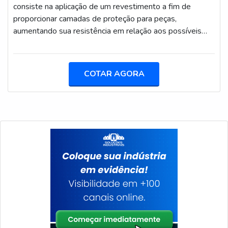
consiste na aplicação de um revestimento a fim de
proporcionar camadas de proteção para peças,
aumentando sua resistência em relação aos possíveis
desgastes no ambiente em que atuam, como os
provenientes da corrosão e da abrasão. O arc tipo spray
é um método bastante escolhido, especialmente pelas
COTAR AGORA
vantagens que oferece. Em comparação com o flame
spray, por exemplo, este processo é mais seguro, mais
econômico e mais fácil de utilizar, além de gera