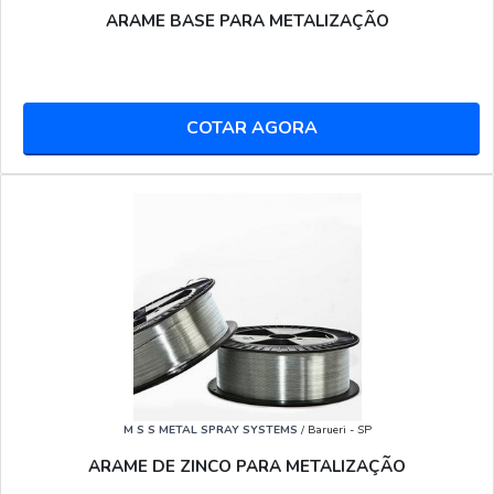
ARAME BASE PARA METALIZAÇÃO
o item:
COTAR AGORA
Garanta camadas espessas e uniformes;
M S S METAL SPRAY SYSTEMS
/ Barueri - SP
Aumente a aderência da tinta e o fluxo de saída;
Permita um revestimento melhor em crateras e
ARAME DE ZINCO PARA METALIZAÇÃO
fissuras;