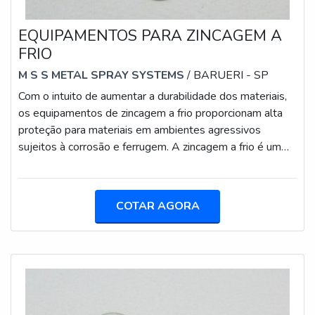
EQUIPAMENTOS PARA ZINCAGEM A
FRIO
M S S METAL SPRAY SYSTEMS
/ BARUERI - SP
Com o intuito de aumentar a durabilidade dos materiais,
os equipamentos de zincagem a frio proporcionam alta
proteção para materiais em ambientes agressivos
sujeitos à corrosão e ferrugem. A zincagem a frio é um
processo proveniente da galvanização de metais, ou seja,
metais que são facilmente corrosivos conforme o tempo
(que podem sofrer cavitação, corrosão, erosão e
COTAR AGORA
abrasão), recebem uma camada de metais não
corrosivos, como o zinco.BENEFÍCIOS DOS
EQUIPAMENTOS PARA ZINCAGEM A FRIOEssa
camada i